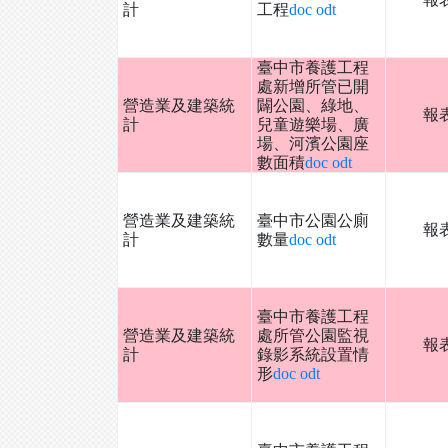
計
工程
doc
odt
臺中市養護工程
處新增所管已開
營造業及建築統
闢公園、綠地、
報
計
兒童遊樂場、廣
場、河濱公園座
數面積
doc
odt
營造業及建築統
臺中市公園公廁
報
計
數量
doc
odt
臺中市養護工程
營造業及建築統
處所管公園監視
報
計
錄影系統設置情
形
doc
odt