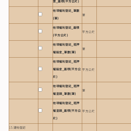
賣_面積(平方公尺)
他項權利登記_筆數
筆
(筆)
他項權利登記_面積
平方公尺
(平方公尺)
他項權利登記_抵押
筆
權設定_筆數(筆)
他項權利登記_抵押
權設定_面積(平方公
平方公尺
尺)
他項權利登記_抵押
筆
權塗銷_筆數(筆)
他項權利登記_抵押
權塗銷_面積(平方公
平方公尺
尺)
15.建物登記