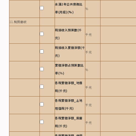
未滿1年公共債務比
%
率(月底)(%)
11.稅捐徵收
稅捐收入預算數(千
千元
元)
稅捐收入實徵淨額(千
千元
元)
實徵淨額占預算數比
%
率(％)
各稅實徵淨額_地價
千元
稅(千元)
各稅實徵淨額_土地
千元
增值稅(千元)
各稅實徵淨額_房屋
千元
稅(千元)
各稅實徵淨額_使用