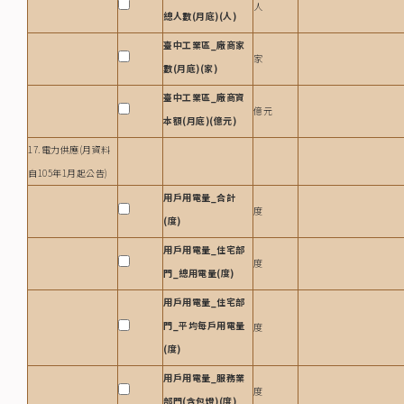
人
總人數(月底)(人)
臺中工業區_廠商家
家
數(月底)(家)
臺中工業區_廠商資
億元
本額(月底)(億元)
17.電力供應(月資料
自105年1月起公告)
用戶用電量_合計
度
(度)
用戶用電量_住宅部
度
門_總用電量(度)
用戶用電量_住宅部
門_平均每戶用電量
度
(度)
用戶用電量_服務業
度
部門(含包燈)(度)