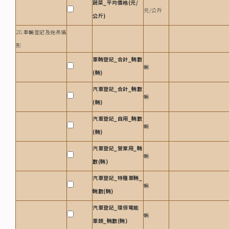
蔬菜_平均價格(元/
元/公斤
公斤)
20.車輛登記及拖吊情
形
車輛登記_合計_輛數
輛
(輛)
汽車登記_合計_輛數
輛
(輛)
汽車登記_自用_輛數
輛
(輛)
汽車登記_營業用_輛
輛
數(輛)
汽車登記_特種車輛_
輛
輛數(輛)
汽車登記_環保電能
輛
車類_輛數(輛)