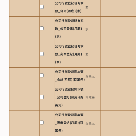
公司行號登記現有家
家
數_合計(月底)(家)
公司行號登記現有家
數_公司登記(月底)
家
(家)
公司行號登記現有家
數_商業登記(月底)
家
(家)
公司行號登記資本額
百萬元
_合計(月底)(百萬元)
公司行號登記資本額
_公司登記(月底)(百
百萬元
萬元)
公司行號登記資本額
_商業登記(月底)(百
百萬元
萬元)