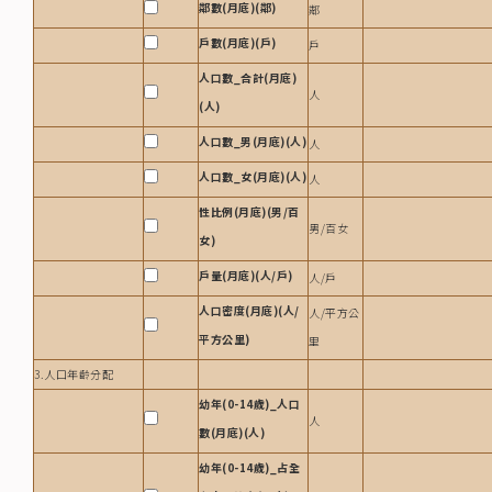
鄰數(月底)(鄰)
鄰
戶數(月底)(戶)
戶
人口數_合計(月底)
人
(人)
人口數_男(月底)(人)
人
人口數_女(月底)(人)
人
性比例(月底)(男/百
男/百女
女)
戶量(月底)(人/戶)
人/戶
人口密度(月底)(人/
人/平方公
平方公里)
里
3.人口年齡分配
幼年(0-14歲)_人口
人
數(月底)(人)
幼年(0-14歲)_占全