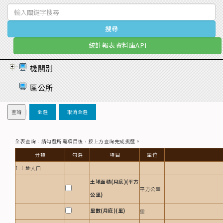
統計報表資料庫API
機關別
區公所
|
全選
取消全選
全表查詢：請勾選所需項目後，按上方查詢完成挑選。
分類
勾選
項目
單位
1.土地人口
土地面積(月底)(平方
平方公里
公里)
里數(月底)(里)
里