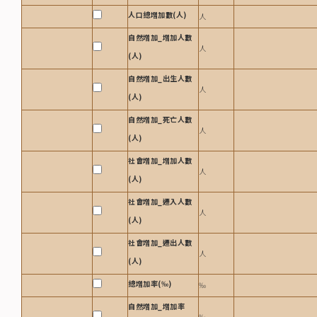
人口總增加數(人)
人
自然增加_增加人數
人
(人)
自然增加_出生人數
人
(人)
自然增加_死亡人數
人
(人)
社會增加_增加人數
人
(人)
社會增加_遷入人數
人
(人)
社會增加_遷出人數
人
(人)
總增加率(‰)
‰
自然增加_增加率
‰