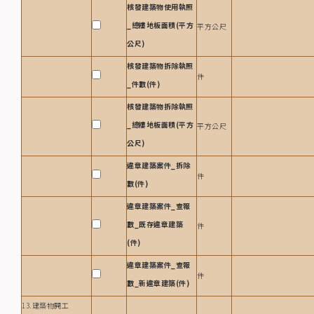
核發建築物使用執照
_總樓地板面積(平方
平方公尺
公尺)
核發建築物拆除執照
件
_件數(件)
核發建築物拆除執照
_總樓地板面積(平方
平方公尺
公尺)
違章建築案件_拆除
件
數(件)
違章建築案件_查報
數_既存違章建築
件
(件)
違章建築案件_查報
件
數_新違章建築(件)
13.建築物開工