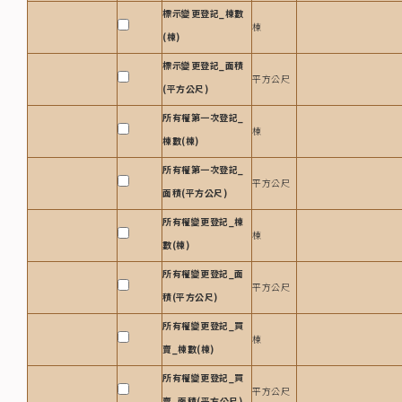
標示變更登記_棟數
棟
(棟)
標示變更登記_面積
平方公尺
(平方公尺)
所有權第一次登記_
棟
棟數(棟)
所有權第一次登記_
平方公尺
面積(平方公尺)
所有權變更登記_棟
棟
數(棟)
所有權變更登記_面
平方公尺
積(平方公尺)
所有權變更登記_買
棟
賣_棟數(棟)
所有權變更登記_買
平方公尺
賣_面積(平方公尺)