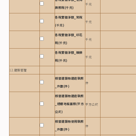
千元
牌照稅(千元)
各稅實徵淨額_契稅
千元
(千元)
各稅實徵淨額_印花
千元
稅(千元)
各稅實徵淨額_娛樂
千元
稅(千元)
12.建築管理
核發建築物建造執照
件
_件數(件)
核發建築物建造執照
_總樓地板面積(平方
平方公尺
公尺)
核發建築物使用執照
件
_件數(件)