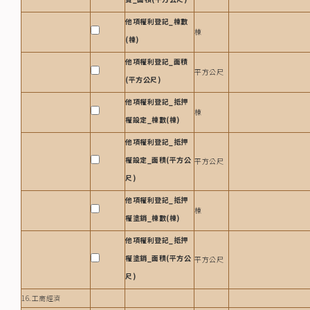
他項權利登記_棟數
棟
(棟)
他項權利登記_面積
平方公尺
(平方公尺)
他項權利登記_抵押
棟
權設定_棟數(棟)
他項權利登記_抵押
權設定_面積(平方公
平方公尺
尺)
他項權利登記_抵押
棟
權塗銷_棟數(棟)
他項權利登記_抵押
權塗銷_面積(平方公
平方公尺
尺)
16.工商經濟