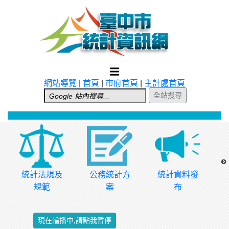
跳到主要內容
網站導覽
|
首頁
|
市府首頁
|
主計處首頁
全站搜尋
統計法規及
公務統計方
統計資料發
規範
案
布
現在輪播中,請點我暫停