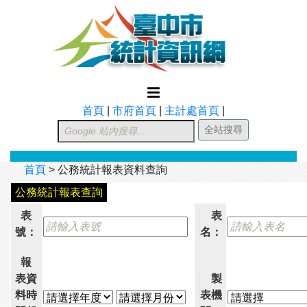
跳到主要內容
首頁
|
市府首頁
|
主計處首頁
|
首頁
>
公務統計報表資料查詢
公務統計報表查詢
表
表
號：
名：
報
表資
製
料時
表機