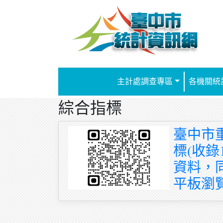
跳到主要內容
主計處調查專區
各機關統
綜合指標
臺中市
標(收錄
資料，
平板瀏
按月更新
收錄120項