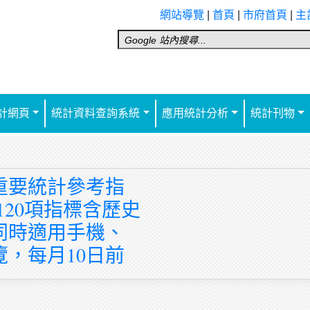
網站導覽
|
首頁
|
市府首頁
|
主
計網頁
統計資料查詢系統
應用統計分析
統計刊物
重要統計參考指
120項指標含歷史
同時適用手機、
覽，每月10日前
。)
指標含歷史資料，同時適用手