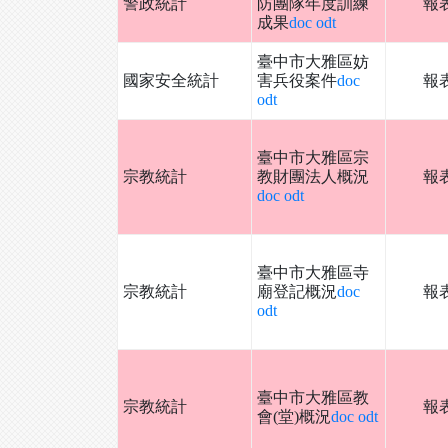
警政統計
防團隊年度訓練
報
成果
doc
odt
臺中市大雅區妨
國家安全統計
害兵役案件
doc
報
odt
臺中市大雅區宗
宗教統計
教財團法人概況
報
doc
odt
臺中市大雅區寺
宗教統計
廟登記概況
doc
報
odt
臺中市大雅區教
宗教統計
報
會(堂)概況
doc
odt