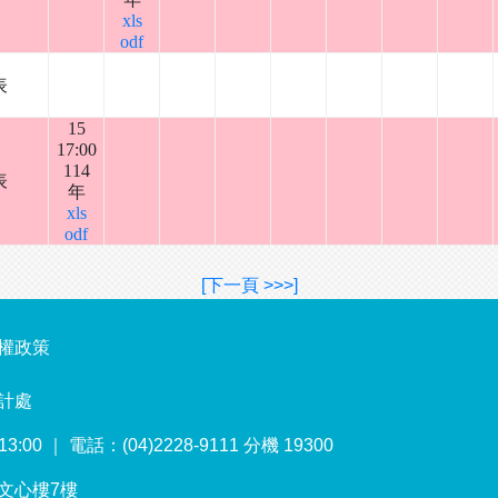
xls
odf
表
15
17:00
114
表
年
xls
odf
[下一頁 >>>]
權政策
計處
00 ｜ 電話：(04)2228-9111 分機 19300
號文心樓7樓