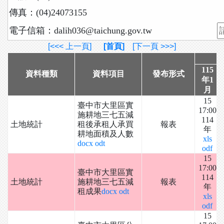
傳真：(04)24073155
電子信箱：dalih036@taichung.gov.tw
[<<< 上一頁]
[首頁]
[下一頁 >>>]
115
資料種類
資料項目
發布形式
年1
月
15
臺中市大里區實
17:00
施耕地三七五減
114
土地統計
租後承租人承買
報表
年
耕地面積及人數
xls
docx
odt
odf
15
17:00
臺中市大里區實
114
土地統計
施耕地三七五減
報表
年
租成果
docx
odt
xls
odf
15