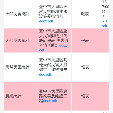
15
臺中市大里區天
17:00
然災害區域排水
114
天然災害統計
報表
設施受損情形
年
docx
odt
xls
odf
臺中市大里區重
大災害財物損失
天然災害統計
統計報表-災害收
報表
容情形統計
docx
odt
臺中市大里區其
他天然災害人員
天然災害統計
報表
傷亡、建物損失
doc
odt
臺中市大里區農
農業統計
路改善及維護工
報表
程
docx
odt