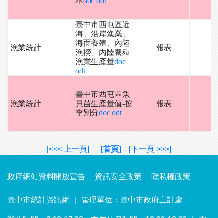
本
doc
odt
臺中市西屯區近
海、沿岸漁業、
海面養殖、內陸
漁業統計
報表
漁撈、內陸養殖
漁業生產量
doc
odt
臺中市西屯區魚
漁業統計
貝苗生產量值-按
報表
季別分
doc
odt
[<<< 上一頁]
[首頁]
[下一頁 >>>]
政府網站資料開放宣告
資訊安全政策
隱私權政策
臺中市統計資訊網 ｜ 管理單位：臺中市政府主計處