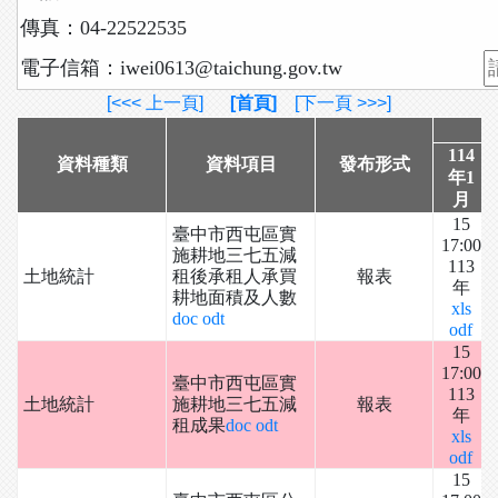
傳真：04-22522535
電子信箱：iwei0613@taichung.gov.tw
[<<< 上一頁]
[首頁]
[下一頁 >>>]
114
資料種類
資料項目
發布形式
年1
月
15
臺中市西屯區實
17:00
施耕地三七五減
113
土地統計
租後承租人承買
報表
年
耕地面積及人數
xls
doc
odt
odf
15
17:00
臺中市西屯區實
113
土地統計
施耕地三七五減
報表
年
租成果
doc
odt
xls
odf
15