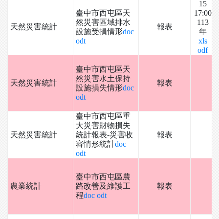
15
臺中市西屯區天
17:00
然災害區域排水
113
天然災害統計
報表
設施受損情形
doc
年
odt
xls
odf
臺中市西屯區天
然災害水土保持
天然災害統計
報表
設施損失情形
doc
odt
臺中市西屯區重
大災害財物損失
天然災害統計
統計報表-災害收
報表
容情形統計
doc
odt
臺中市西屯區農
農業統計
路改善及維護工
報表
程
doc
odt