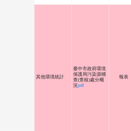
臺中市政府環境
保護局污染源稽
其他環境統計
報表
查(查核)處分概
況
pdf