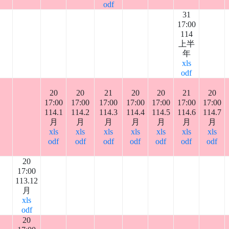
odf
31
17:00
114
上半
年
xls
odf
20
20
21
20
20
21
20
17:00
17:00
17:00
17:00
17:00
17:00
17:00
114.1
114.2
114.3
114.4
114.5
114.6
114.7
月
月
月
月
月
月
月
xls
xls
xls
xls
xls
xls
xls
odf
odf
odf
odf
odf
odf
odf
20
17:00
113.12
月
xls
odf
20