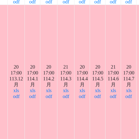
odf
odf
odf
odf
odf
odf
odf
odf
20
20
20
21
20
20
21
20
17:00
17:00
17:00
17:00
17:00
17:00
17:00
17:00
113.12
114.1
114.2
114.3
114.4
114.5
114.6
114.7
月
月
月
月
月
月
月
月
xls
xls
xls
xls
xls
xls
xls
xls
odf
odf
odf
odf
odf
odf
odf
odf