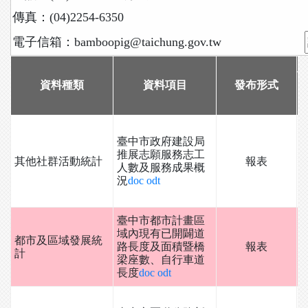
傳真：(04)2254-6350
電子信箱：bamboopig@taichung.gov.tw
資料種類
資料項目
發布形式
1
臺中市政府建設局
推展志願服務志工
其他社群活動統計
報表
人數及服務成果概
況
doc
odt
臺中市都市計畫區
域內現有已開闢道
都市及區域發展統
路長度及面積暨橋
報表
計
梁座數、自行車道
長度
doc
odt