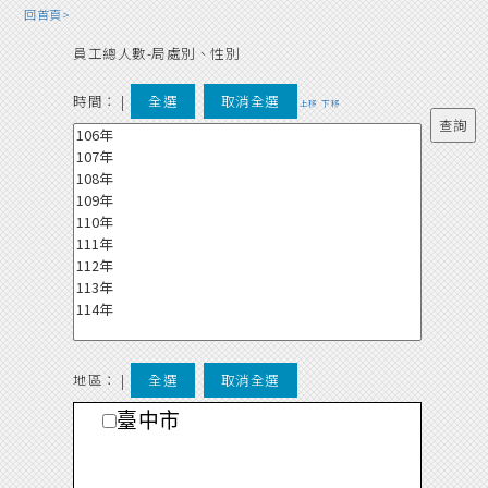
回首頁>
員工總人數-局處別、性別
時間：
|
全選
取消全選
上移
下移
地區： |
全選
取消全選
臺中市