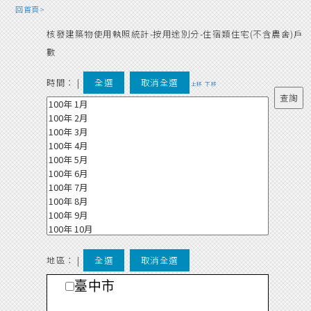
回首頁>
核發建築物使用執照統計-按用途別分-住宿類住宅(不含農舍)戶
數
時間：
|
全選
取消全選
上移
下移
地區： |
全選
取消全選
臺中市