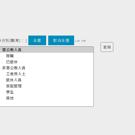
身分別(職業)：
|
全選
取消全選
上移
下移