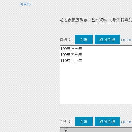
回首頁>
期底志願服務志工基本資料-人數依職業
時間：
|
全選
取消全選
上移
下移
性別：
|
全選
取消全選
上移
下移