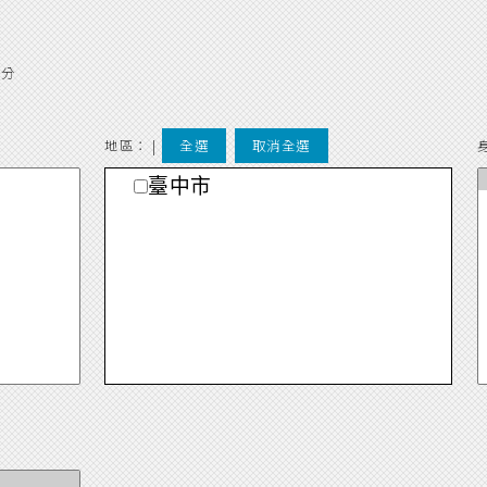
別分
地區： |
全選
取消全選
臺中市