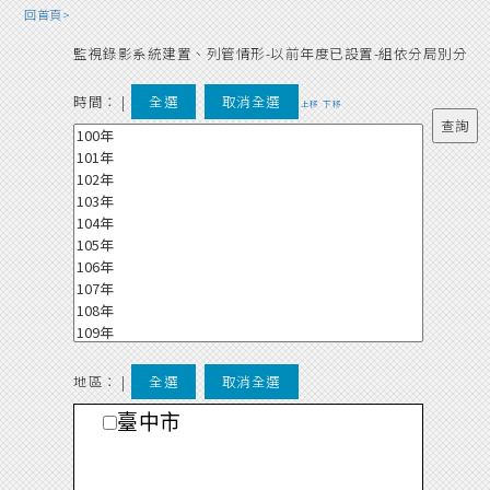
回首頁>
監視錄影系統建置、列管情形-以前年度已設置-組依分局別分
時間：
|
全選
取消全選
上移
下移
地區： |
全選
取消全選
臺中市