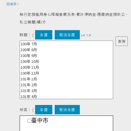
回首頁>
執行定額進用身心障礙者概況表-累計滯納金-應繳納金額依公、
私立機關(構)分
時間：
|
全選
取消全選
上移
下移
地區： |
全選
取消全選
臺中市