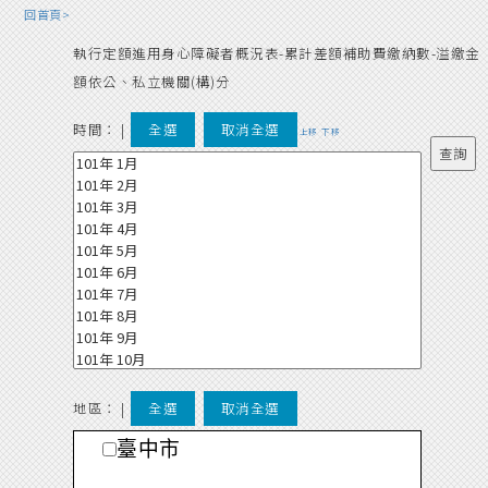
回首頁>
執行定額進用身心障礙者概況表-累計差額補助費繳納數-溢繳金
額依公、私立機關(構)分
時間：
|
全選
取消全選
上移
下移
地區： |
全選
取消全選
臺中市