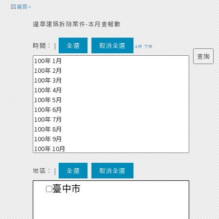
回首頁>
違章建築拆除案件-本月查報數
時間：
|
全選
取消全選
上移
下移
地區： |
全選
取消全選
臺中市