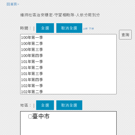
回首頁>
維持社區治安穩定-守望相助隊-人依分局別分
時間：
|
全選
取消全選
上移
下移
地區： |
全選
取消全選
臺中市