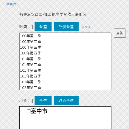
回首頁>
輔導治安社區-社區觀摩學習依分局別分
時間：
|
全選
取消全選
上移
下移
地區： |
全選
取消全選
臺中市