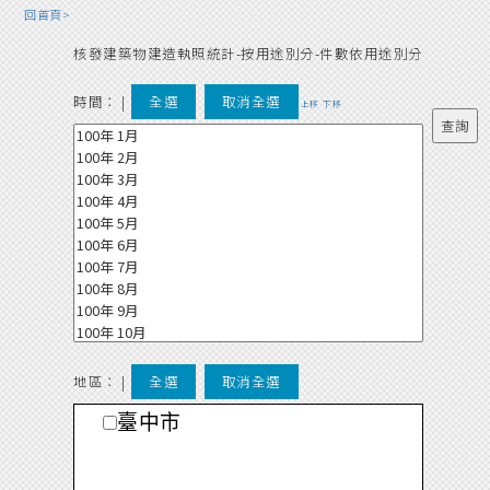
回首頁>
核發建築物建造執照統計-按用途別分-件數依用途別分
時間：
|
全選
取消全選
上移
下移
地區： |
全選
取消全選
臺中市