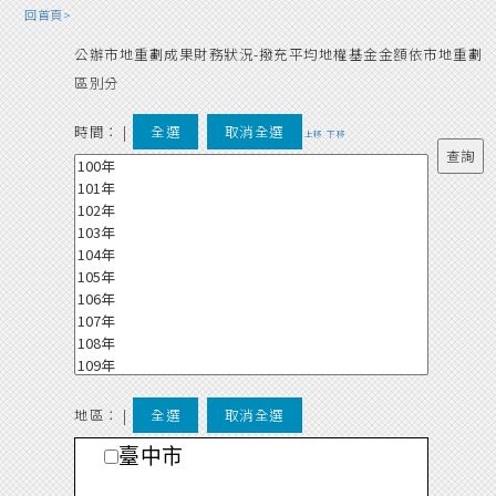
回首頁>
公辦市地重劃成果財務狀況-撥充平均地權基金金額依市地重劃
區別分
時間：
|
全選
取消全選
上移
下移
地區： |
全選
取消全選
臺中市