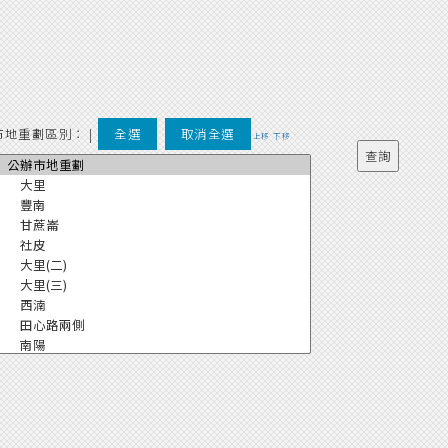
市地重劃區別：
|
全選
取消全選
上移
下移