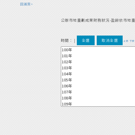
回首頁>
公辦市地重劃成果財務狀況-盈餘依市地
時間：
|
全選
取消全選
上移
下移