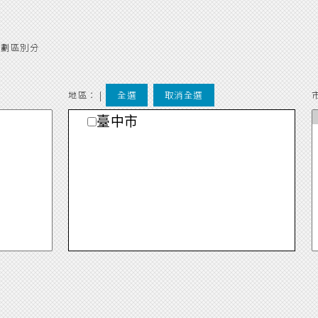
重劃區別分
地區： |
全選
取消全選
臺中市