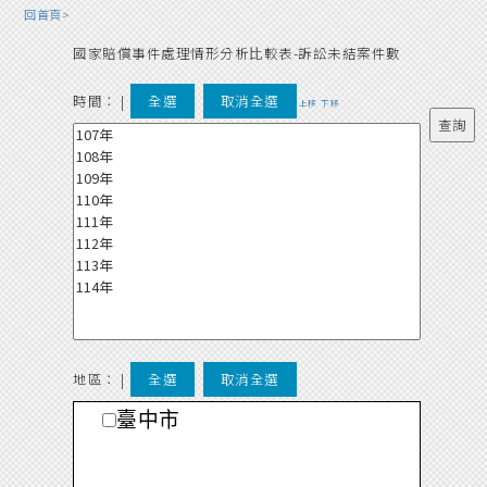
回首頁>
國家賠償事件處理情形分析比較表-訴訟未結案件數
時間：
|
全選
取消全選
上移
下移
地區： |
全選
取消全選
臺中市