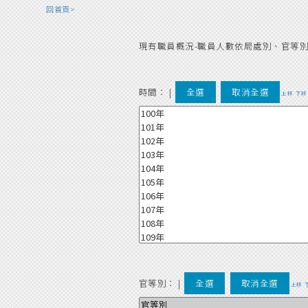
回首頁>
現有職員概況-職員人數依局處別、官等
時間：
|
全選
取消全選
上移
下移
官等別：
|
全選
取消全選
上移