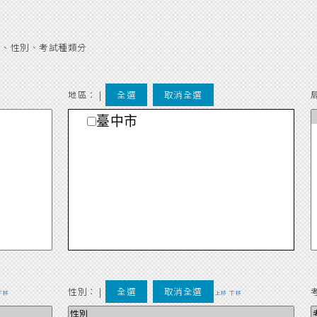
別、性別、考試種類分
地區： |
全選
取消全選
臺中市
性別：
|
全選
取消全選
下移
上移
下移