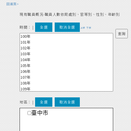
回首頁>
現有職員概況-職員人數依局處別、官等別、性別、年齡別
時間：
|
全選
取消全選
上移
下移
地區： |
全選
取消全選
臺中市