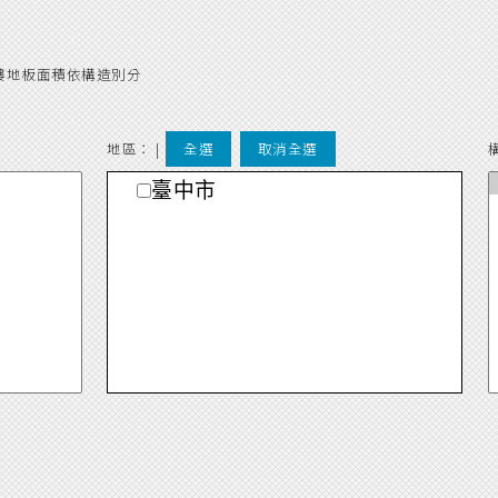
樓地板面積依構造別分
地區： |
全選
取消全選
臺中市