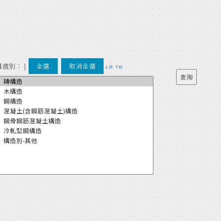
構造別：
|
全選
取消全選
上移
下移