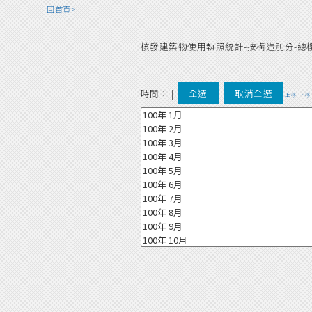
回首頁>
核發建築物使用執照統計-按構造別分-總
時間：
|
全選
取消全選
上移
下移