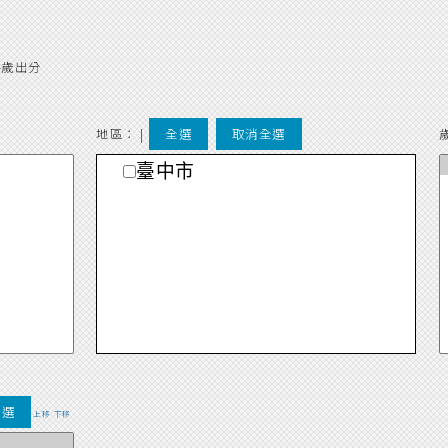
-歲出分
地區： |
全選
取消全選
臺中市
全選
上移
下移