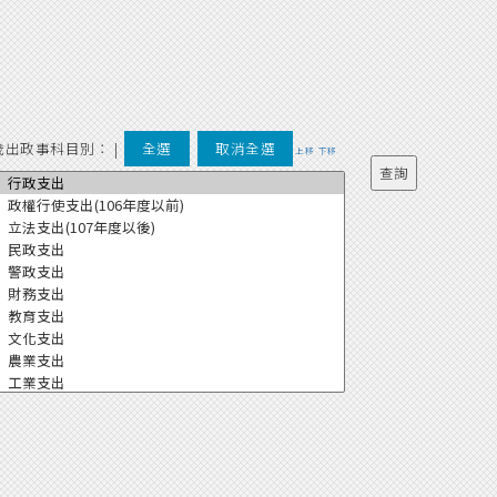
歲出政事科目別：
|
全選
取消全選
上移
下移