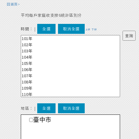
回首頁>
平均每戶家庭收支按6統計區別分
時間：
|
全選
取消全選
上移
下移
地區： |
全選
取消全選
臺中市