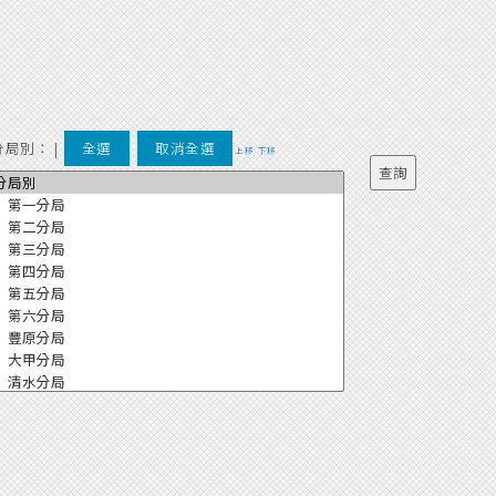
分局別：
|
全選
取消全選
上移
下移