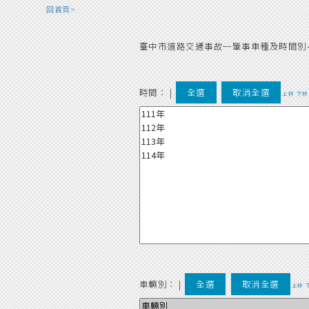
回首頁>
臺中市道路交通事故─肇事車種及時間別
時間：
|
全選
取消全選
上移
下移
車輛別：
|
全選
取消全選
上移