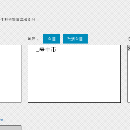
-件數依肇事車種別分
地區： |
全選
取消全選
臺中市
下移