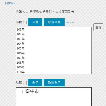
回首頁>
失蹤人口-尋獲數依分局別、失蹤原因別分
時間：
|
全選
取消全選
上移
下移
地區： |
全選
取消全選
臺中市