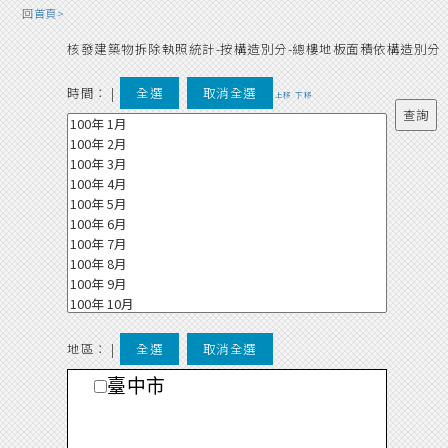
回首頁>
核發建築物拆除執照統計-按構造別分-總樓地板面積依構造別分
時間：
|
全選
取消全選
上移
下移
地區： |
全選
取消全選
臺中市