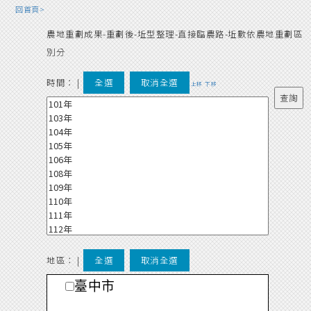
回首頁>
農地重劃成果-重劃後-坵型整理-直接臨農路-坵數依農地重劃區
別分
時間：
|
全選
取消全選
上移
下移
地區： |
全選
取消全選
臺中市