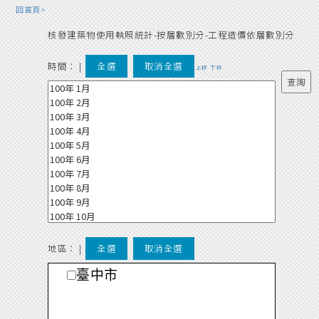
回首頁>
核發建築物使用執照統計-按層數別分-工程造價依層數別分
時間：
|
全選
取消全選
上移
下移
地區： |
全選
取消全選
臺中市