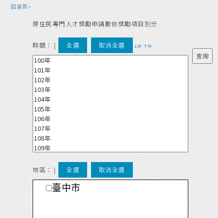
回首頁>
原住民專門人才獎勵申請數依獎勵項目別分
時間：
|
全選
取消全選
上移
下移
地區： |
全選
取消全選
臺中市