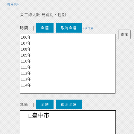
回首頁>
員工總人數-局處別、性別
時間：
|
全選
取消全選
上移
下移
地區： |
全選
取消全選
臺中市